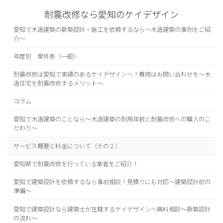
耐震改修なら愛知のケイデザイン
愛知で木造建築の新築設計・施工を依頼するなら～木造建築の事例をご紹
介～
年度別 案件表（一般）
耐震改修は愛知で実績のあるケイデザインへ！費用はお問い合わせを～木
造住宅を耐震改修するメリット～
コラム
愛知で木造建築のことなら～木造建築の耐用年数と耐震改修への職人のこ
だわり～
サービス概要と料金について（その２）
愛知県で耐震改修を行っている業者をご紹介！
愛知で建築設計を依頼するなら事前相談！見積りにも対応～建築設計前の
準備～
愛知で建築設計なら建築士が在籍するケイデザインへ無料相談～新築設計
の流れ～