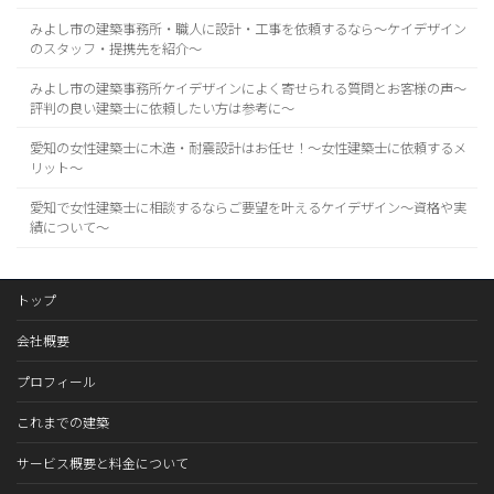
みよし市の建築事務所・職人に設計・工事を依頼するなら～ケイデザイン
のスタッフ・提携先を紹介～
みよし市の建築事務所ケイデザインによく寄せられる質問とお客様の声～
評判の良い建築士に依頼したい方は参考に～
愛知の女性建築士に木造・耐震設計はお任せ！～女性建築士に依頼するメ
リット～
愛知で女性建築士に相談するならご要望を叶えるケイデザイン～資格や実
績について～
トップ
会社概要
プロフィール
これまでの建築
サービス概要と料金について